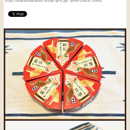
http://darumanatto.shop-pro.jp/?pid=140973561