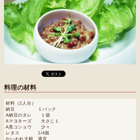
料理の材料
材料（2人分）
納豆 １パック
A納豆のタレ １袋
Aマヨネーズ 大さじ１
A黒コショウ 少々
レタス 1/4個
かいわれ大根 適宜