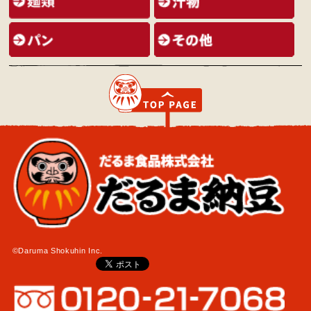
©Daruma Shokuhin Inc.