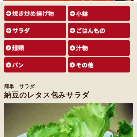
簡単 サラダ
納豆のレタス包みサラダ