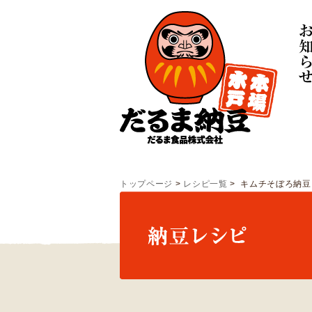
トップページ
>
レシピ一覧
> キムチそぼろ納