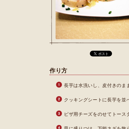
作り方
長芋は水洗いし、皮付きのまま
クッキングシートに長芋を並
ピザ用チーズをのせてトース
皿に盛りつけ、万能ネギを散