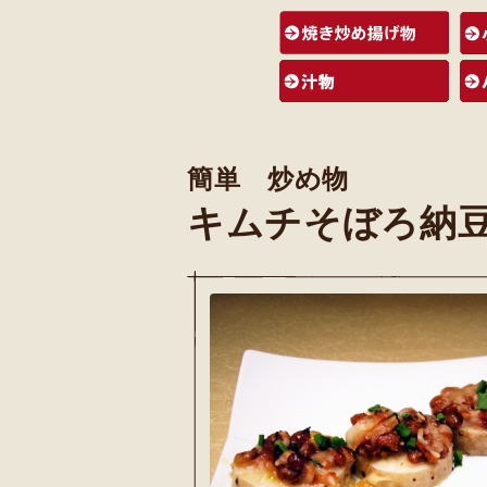
簡単 炒め物
キムチそぼろ納