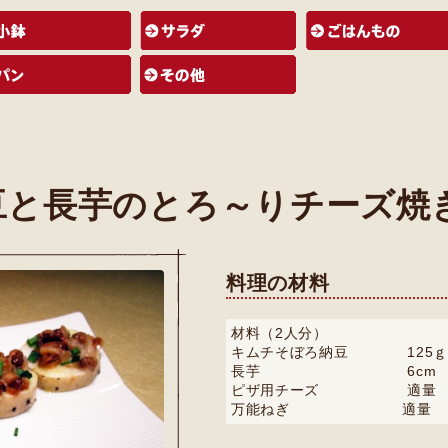
豆と長芋のとろ～りチーズ焼
料理の材料
材料（2人分）
キムチそぼろ納豆 125ｇ
長芋 6cm
ピザ用チーズ 適量
万能ねぎ 適量